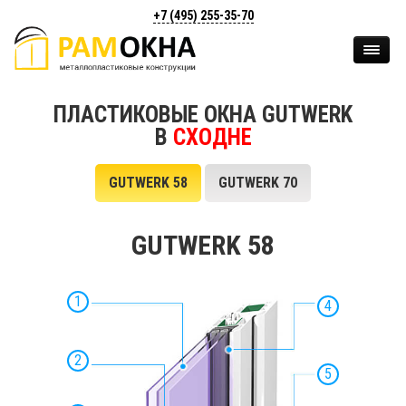
+7 (495)
255-35-70
ПЛАСТИКОВЫЕ ОКНА GUTWERK
В
СХОДНЕ
GUTWERK 58
GUTWERK 70
GUTWERK 58
1
4
2
5